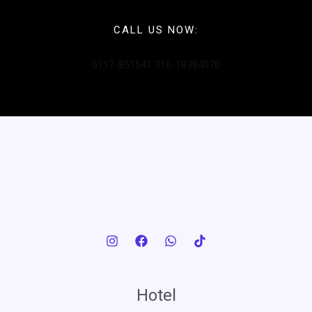
CALL US NOW:
0117-851541 316-18384070
Hotel